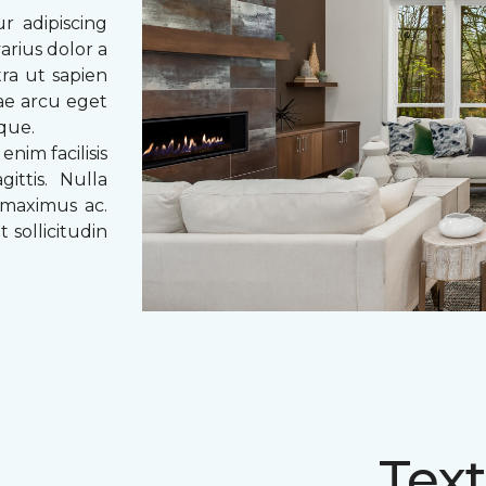
r adipiscing
arius dolor a
tra ut sapien
tae arcu eget
eque.
enim facilisis
ittis. Nulla
 maximus ac.
 sollicitudin
Text