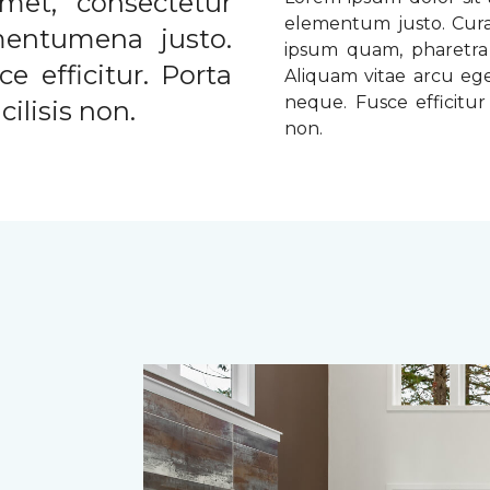
met, consectetur
elementum justo. Curabi
ementumena justo.
ipsum quam, pharetra u
e efficitur. Porta
Aliquam vitae arcu ege
neque. Fusce efficitur 
ilisis non.
non.