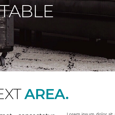
 TABLE
EXT
AREA.
Lorem ipsum dolor sit a