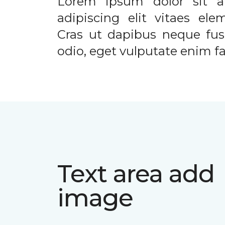
Lorem ipsum dolor sit a
adipiscing elit vitaes el
Cras ut dapibus neque fusc
odio, eget vulputate enim fac
Text area add
image