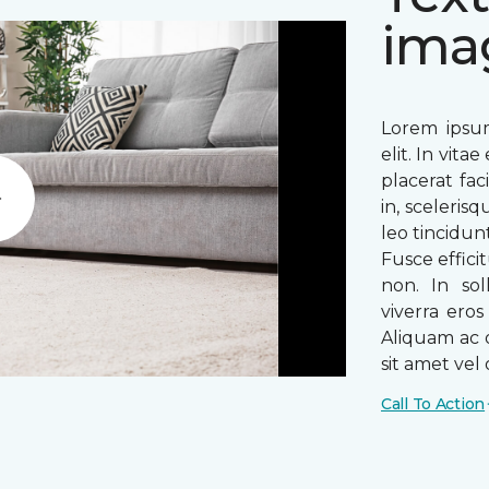
ima
Lorem ipsum
elit. In vit
placerat fac
in, sceleris
Play
leo tincidun
Fusce efficit
non. In sol
viverra ero
Aliquam ac o
sit amet vel o
Call To Action